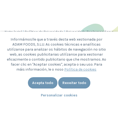
Nota legal
|
Política de Privacidade
|
Privacidade Reclamacións e
Consultas
Informámoslle que a través desta web xestionada por
|
Política de cookies
|
Canle ético
ADAM FOODS, S.L.U. As cookies técnicas e analíticas
utilízanse para analizar os hábitos de navegación no sitio
web, as cookies publicitarias utilízanse para xestionar
eficazmente o contido publicitario que che mostramos. Ao
facer clic en "Aceptar cookies", acepta o seu uso. Para
máis información, le o noso
Política de cookies
ESTA EMPRESA ACOLLEUSE ÁS SUBVENCIÓNS DO
GOBERNO DE ESPAÑA COFINANCIADAS POLO
FONDO EUROPEO DE DESENVOLVEMENTO
REXIONAL PARA AS REXIÓNS ULTRAPERIFÉRICAS
PARA O TRANSPORTE DE MERCADORÍAS EN
Acepta todo
Rexeitar todo
CANARIAS.
UNHA MANEIRA DE FACER EUROPA
TRIGORICO S.L.U.
NIF B-87 438 750
Personalizar cookies