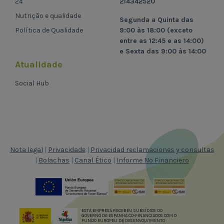
24
214342520
Nutrição e qualidade
Segunda a Quinta das
Política de Qualidade
9:00 às 18:00 (exceto
entre as 12:45 e as 14:00)
e Sexta das 9:00 às 14:00
Atualidade
Social Hub
Nota legal
|
Privacidade
|
Privacidad reclamaciones y consultas
|
Bolachas
|
Canal Ético
|
Informe No Financiero
ESTA EMPRESA RECEBEU SUBSÍDIOS DO
GOVERNO DE ESPANHA CO-FINANCIADOS COM O
FUNDO EUROPEU DE DESENVOLVIMENTO