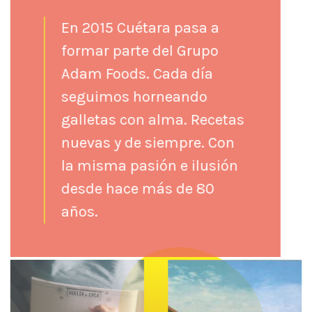
En 2015 Cuétara pasa a
formar parte del Grupo
Adam Foods. Cada día
seguimos horneando
galletas con alma. Recetas
nuevas y de siempre. Con
la misma pasión e ilusión
desde hace más de 80
años.