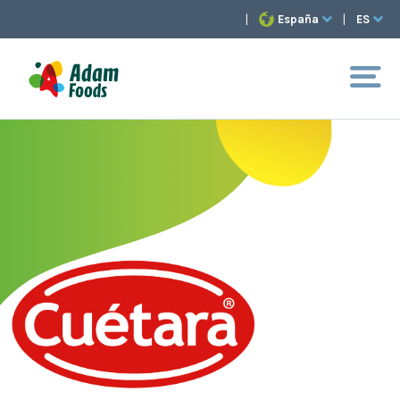
|
España
|
ES