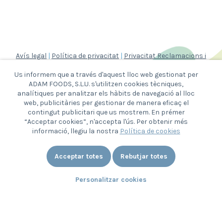
Avís legal
|
Política de privacitat
|
Privacitat Reclamacions i
Consultes
Us informem que a través d'aquest lloc web gestionat per
|
Política de cookies
|
Canal ètic
ADAM FOODS, S.L.U. s'utilitzen cookies tècniques,
analítiques per analitzar els hàbits de navegació al lloc
web, publicitàries per gestionar de manera eficaç el
contingut publicitari que us mostrem. En prémer
“Acceptar cookies”, n'accepta l'ús. Per obtenir més
AQUESTA EMPRESA S'HA ACOLLIT A LES
informació, llegiu la nostra
Política de cookies
SUBVENCIONS DEL GOVERN D'ESPANYA
COFINANÇADES AMB EL FONS EUROPEU DE
DESENVOLUPAMENT REGIONAL PER A LES
REGIONS ULTRAPERIFÈRIQUES PER AL
TRANSPORT DE MERCADERIES A LES CANÀRIES.
Acceptar totes
Rebutjar totes
“UNA MANERA DE FER EUROPA”
"
TRIGORICO S.L.U.
NIF B-87 438 750
Personalitzar cookies