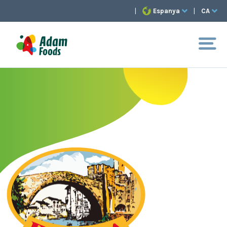
|
Espanya
|
CA